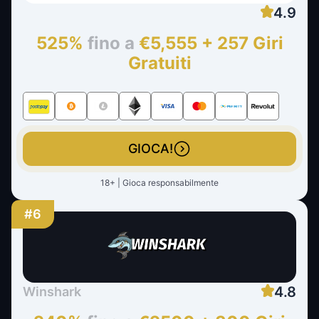
4.9
525%
fino a
€5,555 + 257 Giri
Gratuiti
GIOCA!
18+ | Gioca responsabilmente
#6
4.8
Winshark