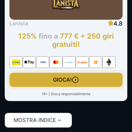
4.8
Lanista
125%
fino a
777 € + 250 giri
gratuiti!
GIOCA!
18+ | Gioca responsabilmente
MOSTRA INDICE