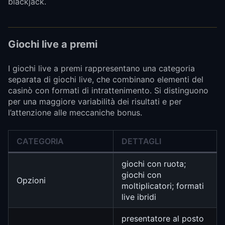
blackjack.
Giochi live a premi
I giochi live a premi rappresentano una categoria
separata di giochi live, che combinano elementi del
casinò con formati di intrattenimento. Si distinguono
per una maggiore variabilità dei risultati e per
l’attenzione alle meccaniche bonus.
CATEGORIA
DETTAGLI
giochi con ruota;
giochi con
Opzioni
moltiplicatori; formati
live ibridi
presentatore al posto