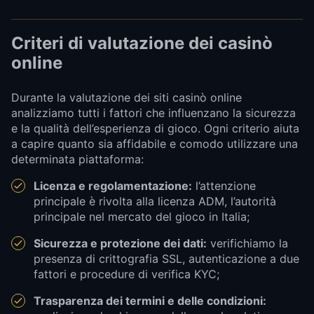
Criteri di valutazione dei casinò
online
Durante la valutazione dei siti casinò online
analizziamo tutti i fattori che influenzano la sicurezza
e la qualità dell’esperienza di gioco. Ogni criterio aiuta
a capire quanto sia affidabile e comodo utilizzare una
determinata piattaforma:
Licenza e regolamentazione:
l’attenzione
principale è rivolta alla licenza ADM, l’autorità
principale nel mercato del gioco in Italia;
Sicurezza e protezione dei dati:
verifichiamo la
presenza di crittografia SSL, autenticazione a due
fattori e procedure di verifica KYC;
Trasparenza dei termini e delle condizioni: