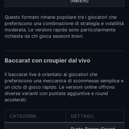
(NetEnt)
Questo formato rimane popolare tra i giocatori che
preferiscono una combinazione di strategia e volatilità
moderata. Le versioni rapide sono particolarmente
richieste da chi gioca sessioni brevi.
Baccarat con croupier dal vivo
Il baccarat live è orientato ai giocatori che
preferiscono una meccanica di scommesse semplice e
un ciclo di gioco rapido. Le versioni online offrono
diverse varianti con puntate aggiuntive e round
accelerati.
CATEGORIA
DETTAGLI