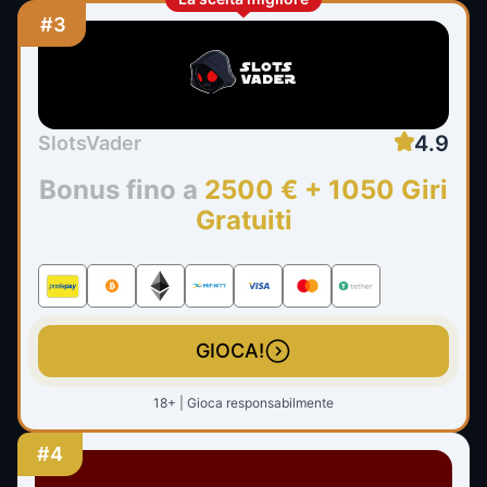
#3
4.9
SlotsVader
Bonus fino a
2500 € + 1050 Giri
Gratuiti
GIOCA!
18+ | Gioca responsabilmente
#4