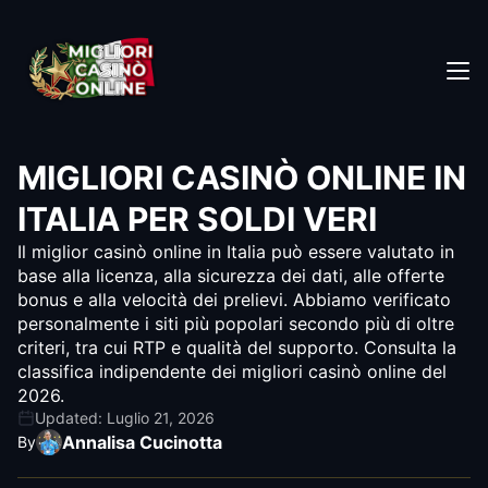
MIGLIORI CASINÒ ONLINE IN
ITALIA PER SOLDI VERI
Il miglior casinò online in Italia può essere valutato in
base alla licenza, alla sicurezza dei dati, alle offerte
bonus e alla velocità dei prelievi. Abbiamo verificato
personalmente i siti più popolari secondo più di oltre
criteri, tra cui RTP e qualità del supporto. Consulta la
classifica indipendente dei migliori casinò online del
2026.
Updated: Luglio 21, 2026
Annalisa Cucinotta
By