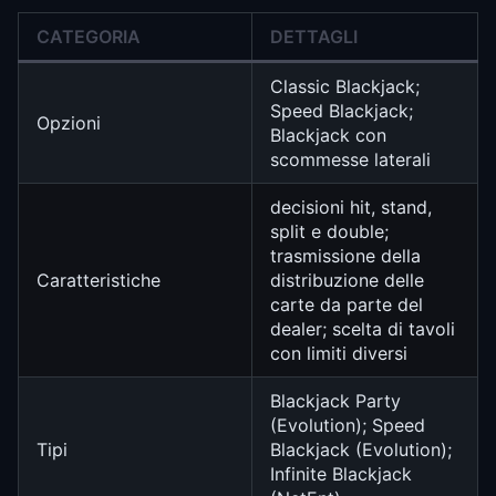
CATEGORIA
DETTAGLI
Classic Blackjack;
Speed Blackjack;
Opzioni
Blackjack con
scommesse laterali
decisioni hit, stand,
split e double;
trasmissione della
Caratteristiche
distribuzione delle
carte da parte del
dealer; scelta di tavoli
con limiti diversi
Blackjack Party
(Evolution); Speed
Tipi
Blackjack (Evolution);
Infinite Blackjack