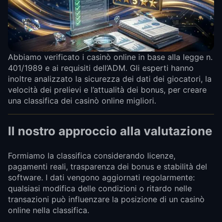
Abbiamo verificato i casinò online in base alla legge n.
401/1989 e ai requisiti dell’ADM. Gli esperti hanno
inoltre analizzato la sicurezza dei dati dei giocatori, la
velocità dei prelievi e l’attualità dei bonus, per creare
una classifica dei casinò online migliori.
Il nostro approccio alla valutazione
Formiamo la classifica considerando licenze,
pagamenti reali, trasparenza dei bonus e stabilità del
software. I dati vengono aggiornati regolarmente:
qualsiasi modifica delle condizioni o ritardo nelle
transazioni può influenzare la posizione di un casinò
online nella classifica.