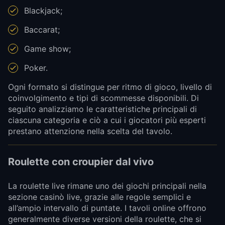
Blackjack;
Baccarat;
Game show;
Poker.
Ogni formato si distingue per ritmo di gioco, livello di
coinvolgimento e tipi di scommesse disponibili. Di
seguito analizziamo le caratteristiche principali di
ciascuna categoria e ciò a cui i giocatori più esperti
prestano attenzione nella scelta del tavolo.
Roulette con croupier dal vivo
La roulette live rimane uno dei giochi principali nella
sezione casinò live, grazie alle regole semplici e
all’ampio intervallo di puntate. I tavoli online offrono
generalmente diverse versioni della roulette, che si