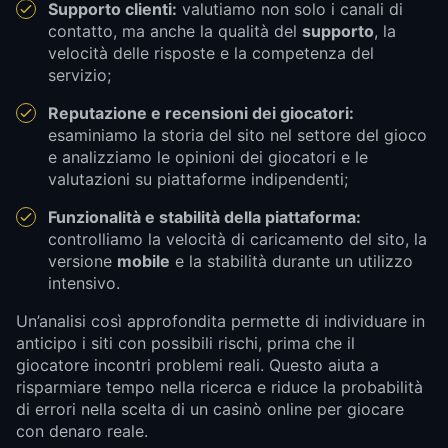
Supporto clienti:
valutiamo non solo i canali di
contatto, ma anche la qualità del
supporto
, la
velocità delle risposte e la competenza del
servizio;
Reputazione e recensioni dei giocatori:
esaminiamo la storia del sito nel settore del gioco
e analizziamo le opinioni dei giocatori e le
valutazioni su piattaforme indipendenti;
Funzionalità e stabilità della piattaforma:
controlliamo la velocità di caricamento del sito, la
versione
mobile
e la stabilità durante un utilizzo
intensivo.
Un’analisi così approfondita permette di individuare in
anticipo i siti con possibili rischi, prima che il
giocatore incontri problemi reali. Questo aiuta a
risparmiare tempo nella ricerca e riduce la probabilità
di errori nella scelta di un casinò online per giocare
con denaro reale.