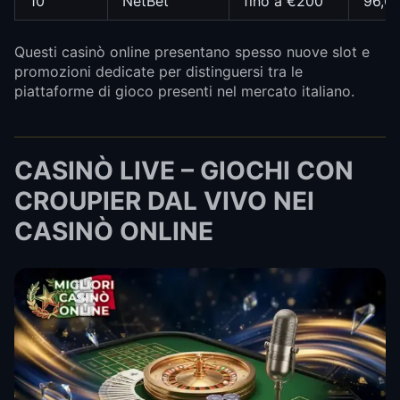
10
NetBet
fino a €200
96,0
Questi casinò online presentano spesso nuove slot e
promozioni dedicate per distinguersi tra le
piattaforme di gioco presenti nel mercato italiano.
CASINÒ LIVE – GIOCHI CON
CROUPIER DAL VIVO NEI
CASINÒ ONLINE