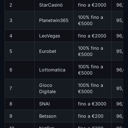
2
StarCasinò
fino a €2000
96,1
100% fino a
3
Planetwin365
95,9
€5000
4
LeoVegas
fino a €2000
96,2
100% fino a
5
Eurobet
95,8
€5000
100% fino a
6
Lottomatica
96,0
€5000
Gioco
100% fino a
7
95,7
Digitale
€5000
8
SNAI
fino a €3000
96,1
9
Betsson
fino a €200
96,2