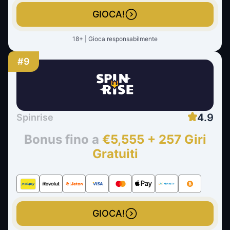
GIOCA!
18+ | Gioca responsabilmente
#9
4.9
Spinrise
Bonus fino a
€5,555 + 257 Giri
Gratuiti
GIOCA!