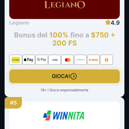
4.9
Legiano
Bonus del
100%
fino a
$750 +
200 FS
GIOCA!
18+ | Gioca responsabilmente
#5