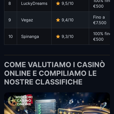
100% fino 
8
LuckyDreams
9,5/10
€500
Fino a
9
Vegaz
9,4/10
€7.500
100% fino 
10
Spinanga
9,3/10
€500
COME VALUTIAMO I CASINÒ
ONLINE E COMPILIAMO LE
NOSTRE CLASSIFICHE